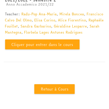
Catégorie de cours
Anno Accademico 2021/22
Teacher:
Radu-Pop Ana-Maria
,
Mirela Boncea
,
Francisco
Calvo Del Olmo
,
Elisa Corino
,
Alice Fiorentino
,
Raphaële
Fouillet
,
Sandra Garbarino
,
Géraldine Lesparre
,
Sarah
Mantegna
,
Florbela Lages Antunes Rodrigues
Cliquer pour entrer dans le cours
Retour à Cours