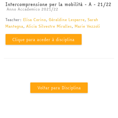
Intercomprensione per la mobilità - A - 21/22
Categoria da disciplina
Anno Accademico 2021/22
Teacher:
Elisa Corino
,
Géraldine Lesparre
,
Sarah
Mantegna
,
Alicia Silvestre Miralles
,
Marie Vezzoli
Clique para aceder à disciplina
Voltar para Disciplina